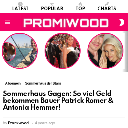
LATEST
POPULAR
TOP
CHARTS
S
S
Menu
LATEST
STORIES
Allgemein
Sommerhaus der Stars
Sommerhaus Gagen: So viel Geld
bekommen Bauer Patrick Romer &
Antonia Hemmer!
by
Promiwood
4 years ago