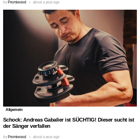
by
Promiwood
about a year ago
Allgemein
Schock: Andreas Gabalier ist SÜCHTIG! Dieser sucht ist
der Sänger verfallen
by
Promiwood
about a year ago