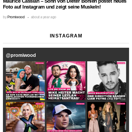
Maurice Cassian – Sohn von Dieter Bohlen postet neues
Foto auf Instagram und zeigt seine Muskeln!
by
Promiwood
about a year ago
INSTAGRAM
@
promiwood