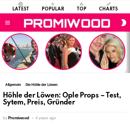
LATEST
POPULAR
TOP
CHARTS
S
S
Menu
LATEST
STORIES
Allgemein
Die Höhle der Löwen
Höhle der Löwen: Ople Props – Test,
Sytem, Preis, Gründer
by
Promiwood
4 years ago