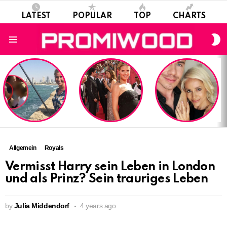
LATEST
POPULAR
TOP
CHARTS
S
S
Menu
LATEST
STORIES
Allgemein
Royals
Vermisst Harry sein Leben in London
und als Prinz? Sein trauriges Leben
by
Julia Middendorf
4 years ago