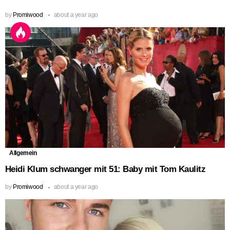
by
Promiwood
about a year ago
Allgemein
Heidi Klum schwanger mit 51: Baby mit Tom Kaulitz
by
Promiwood
about a year ago