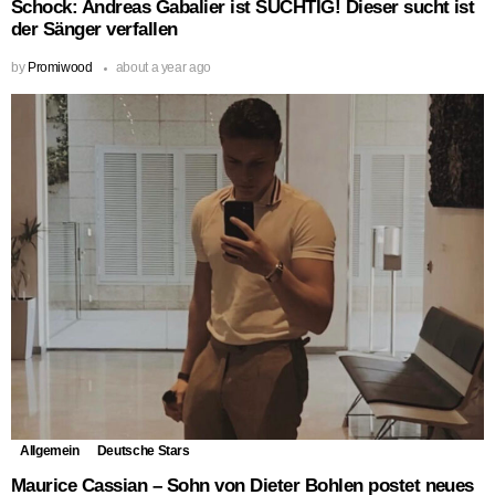
Schock: Andreas Gabalier ist SÜCHTIG! Dieser sucht ist
der Sänger verfallen
by
Promiwood
about a year ago
Allgemein
Deutsche Stars
Maurice Cassian – Sohn von Dieter Bohlen postet neues