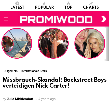
LATEST
POPULAR
TOP
CHARTS
S
S
Menu
LATEST
STORIES
Allgemein
Internationale Stars
Missbrauch-Skandal: Backstreet Boys
verteidigen Nick Carter!
by
Julia Middendorf
4 years ago