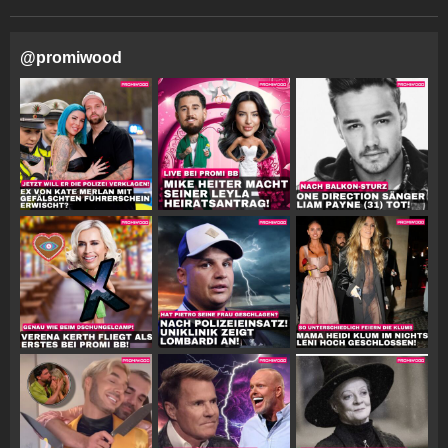
@
promiwood