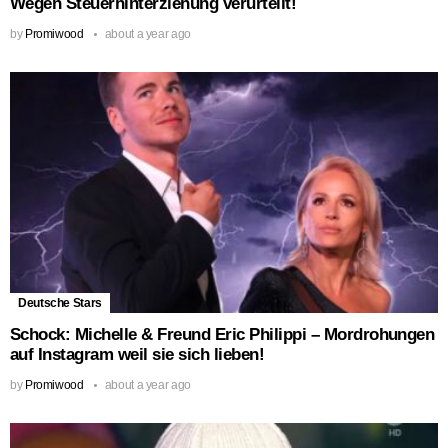
Wegen Steuerhinterziehung verurteilt!
by
Promiwood
about a year ago
Deutsche Stars
Schock: Michelle & Freund Eric Philippi – Mordrohungen
auf Instagram weil sie sich lieben!
by
Promiwood
about a year ago