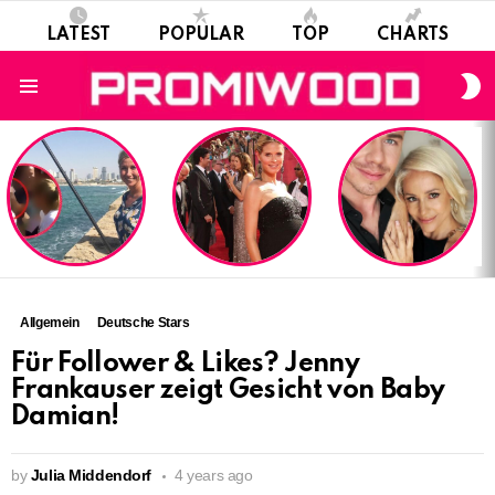
LATEST
POPULAR
TOP
CHARTS
S
S
Menu
LATEST
STORIES
Allgemein
Deutsche Stars
Für Follower & Likes? Jenny
Frankauser zeigt Gesicht von Baby
Damian!
by
Julia Middendorf
4 years ago