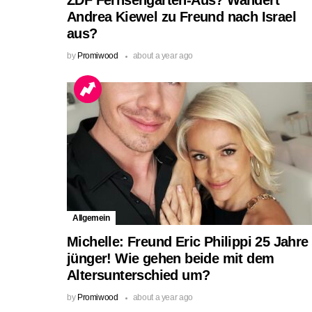
ZDF Fernsehgarten-Aus? Wandert
Andrea Kiewel zu Freund nach Israel
aus?
by
Promiwood
about a year ago
Allgemein
Michelle: Freund Eric Philippi 25 Jahre
jünger! Wie gehen beide mit dem
Altersunterschied um?
by
Promiwood
about a year ago