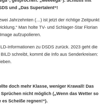
Mega“, gesprochen: „Meeeegä“). Schluss mit
DS und „Das Supertalent“!
ei Jahrzehnten (…) ist jetzt der richtige Zeitpunkt
icklung.“ Man holte TV- und Schlager-Star Florian
 Image aufzupolieren.
ILD-Informationen zu DSDS zurück. 2023 geht die
e BILD schreibt, kommt die Info aus Senderkreisen:
rieben.
llte doch mehr Klasse, weniger Krawall! Das
 Sprüchen nicht möglich („Wenn das Wetter so
 es Scheiße regnen!“).