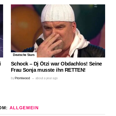
Deutsche Stars
i
Schock – Dj Ötzi war Obdachlos! Seine
Frau Sonja musste ihn RETTEN!
by
Promiwood
about a year ago
OM:
ALLGEMEIN