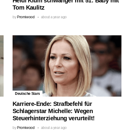
Heidi Klum schwanger mit 51: Baby mit
Tom Kaulitz
by
Promiwood
about a year ago
Deutsche Stars
Karriere-Ende: Strafbefehl für
Schlagerstar Michelle: Wegen
Steuerhinterziehung verurteilt!
by
Promiwood
about a year ago