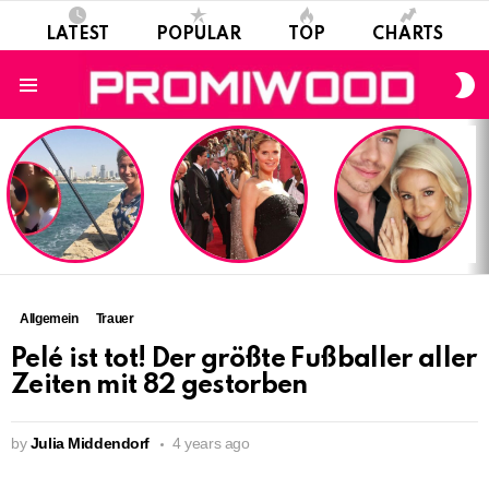
LATEST
POPULAR
TOP
CHARTS
S
S
Menu
LATEST
STORIES
Allgemein
Trauer
Pelé ist tot! Der größte Fußballer aller
Zeiten mit 82 gestorben
by
Julia Middendorf
4 years ago