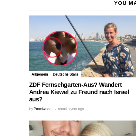
YOU MA
Allgemein
Deutsche Stars
ZDF Fernsehgarten-Aus? Wandert
Andrea Kiewel zu Freund nach Israel
aus?
by
Promiwood
about a year ago