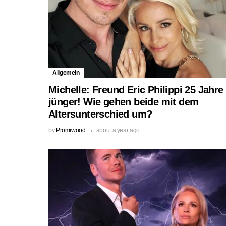
Allgemein
Michelle: Freund Eric Philippi 25 Jahre
jünger! Wie gehen beide mit dem
Altersunterschied um?
by
Promiwood
about a year ago