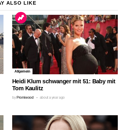
Y ALSO LIKE
Allgemein
Heidi Klum schwanger mit 51: Baby mit
Tom Kaulitz
by
Promiwood
about a year ago