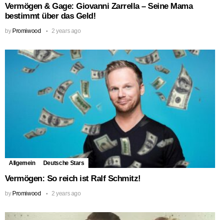
Vermögen & Gage: Giovanni Zarrella – Seine Mama
bestimmt über das Geld!
by
Promiwood
2 years ago
Allgemein
Deutsche Stars
Vermögen: So reich ist Ralf Schmitz!
by
Promiwood
2 years ago