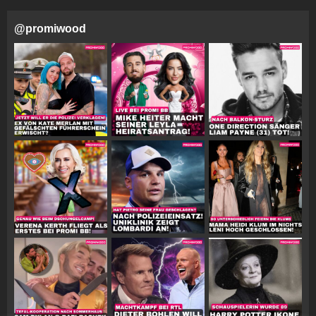
@
promiwood