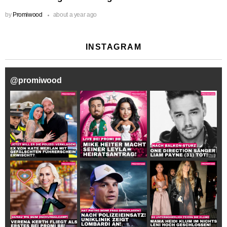
by
Promiwood
about a year ago
INSTAGRAM
@
promiwood