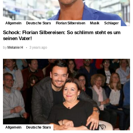
Allgemein
Deutsche Stars
Florian Silbereisen
Musik
Schlager
Schock: Florian Silbereisen: So schlimm steht es um
seinen Vater!
by
Melanie H
3 years ago
Allgemein
Deutsche Stars