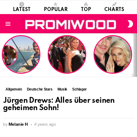
LATEST
POPULAR
TOP
CHARTS
S
S
Menu
LATEST
STORIES
Allgemein
Deutsche Stars
Musik
Schlager
Jürgen Drews: Alles über seinen
geheimen Sohn!
by
Melanie H
4 years ago