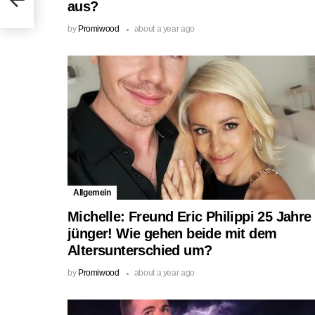
aus?
by
Promiwood
about a year ago
Allgemein
Michelle: Freund Eric Philippi 25 Jahre
jünger! Wie gehen beide mit dem
Altersunterschied um?
by
Promiwood
about a year ago