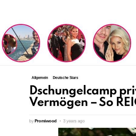
LATEST
STORIES
Allgemein
Deutsche Stars
Dschungelcamp pri
Vermögen – So REIC
by
Promiwood
3 years ago