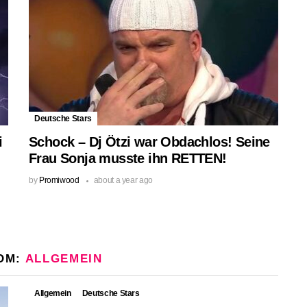
Deutsche Stars
i
Schock – Dj Ötzi war Obdachlos! Seine
Frau Sonja musste ihn RETTEN!
by
Promiwood
about a year ago
OM:
ALLGEMEIN
Allgemein
Deutsche Stars