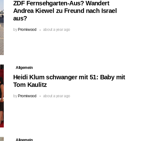
ZDF Fernsehgarten-Aus? Wandert
Andrea Kiewel zu Freund nach Israel
aus?
by
Promiwood
about a year ago
Allgemein
Heidi Klum schwanger mit 51: Baby mit
Tom Kaulitz
by
Promiwood
about a year ago
Allgemein