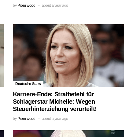
by
Promiwood
about a year ago
Deutsche Stars
Karriere-Ende: Strafbefehl für
Schlagerstar Michelle: Wegen
Steuerhinterziehung verurteilt!
by
Promiwood
about a year ago