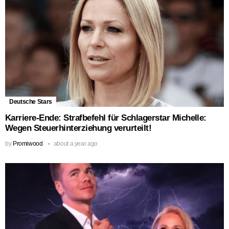
Deutsche Stars
Karriere-Ende: Strafbefehl für Schlagerstar Michelle:
Wegen Steuerhinterziehung verurteilt!
by
Promiwood
about a year ago