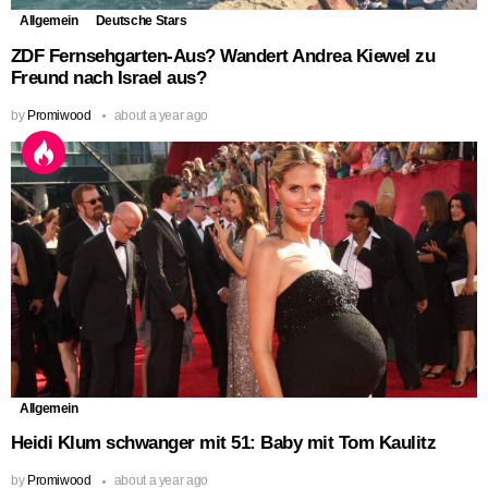
Allgemein
Deutsche Stars
ZDF Fernsehgarten-Aus? Wandert Andrea Kiewel zu
Freund nach Israel aus?
by
Promiwood
about a year ago
Allgemein
Heidi Klum schwanger mit 51: Baby mit Tom Kaulitz
by
Promiwood
about a year ago