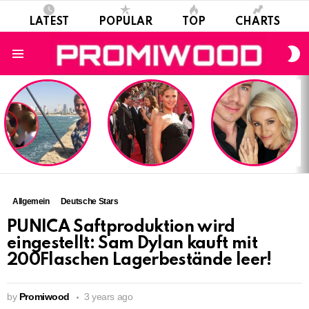
LATEST
POPULAR
TOP
CHARTS
S
S
Menu
LATEST
STORIES
Allgemein
Deutsche Stars
PUNICA Saftproduktion wird
eingestellt: Sam Dylan kauft mit
200Flaschen Lagerbestände leer!
by
Promiwood
3 years ago