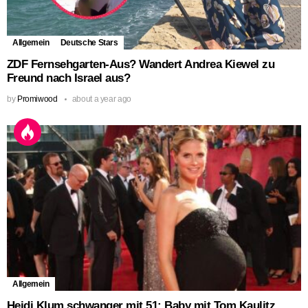
Allgemein
Deutsche Stars
ZDF Fernsehgarten-Aus? Wandert Andrea Kiewel zu
Freund nach Israel aus?
by
Promiwood
about a year ago
Allgemein
Heidi Klum schwanger mit 51: Baby mit Tom Kaulitz