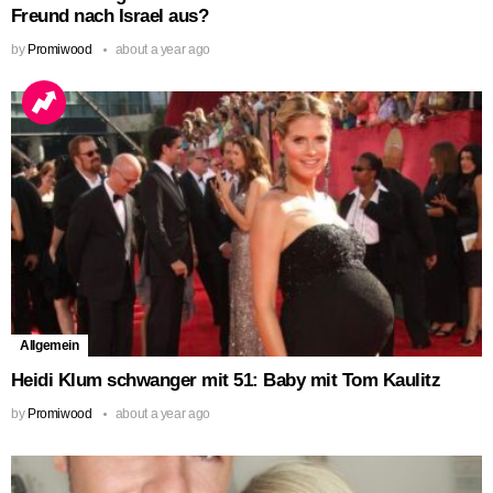
Freund nach Israel aus?
by
Promiwood
about a year ago
Allgemein
Heidi Klum schwanger mit 51: Baby mit Tom Kaulitz
by
Promiwood
about a year ago