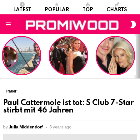
LATEST
POPULAR
TOP
CHARTS
S
S
Menu
LATEST
STORIES
Trauer
Paul Cattermole ist tot: S Club 7-Star
stirbt mit 46 Jahren
by
Julia Middendorf
3 years ago