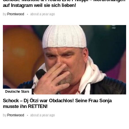
auf Instagram weil sie sich lieben!
by
Promiwood
about a year ago
Deutsche Stars
Schock – Dj Ötzi war Obdachlos! Seine Frau Sonja
musste ihn RETTEN!
by
Promiwood
about a year ago