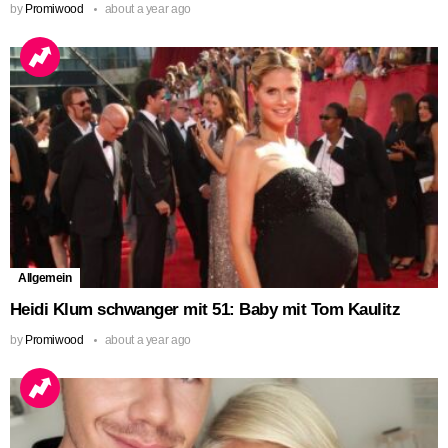
by
Promiwood
about a year ago
Allgemein
Heidi Klum schwanger mit 51: Baby mit Tom Kaulitz
by
Promiwood
about a year ago