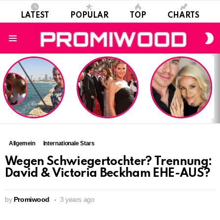
LATEST
POPULAR
TOP
CHARTS
S
S
Menu
LATEST
STORIES
Allgemein
Internationale Stars
Wegen Schwiegertochter? Trennung:
David & Victoria Beckham EHE-AUS?
by
Promiwood
3 years ago