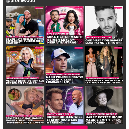
@
promiwood