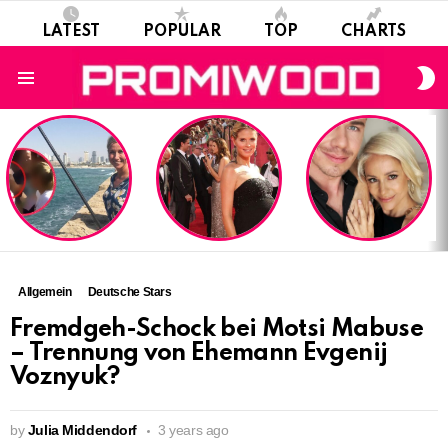
LATEST
POPULAR
TOP
CHARTS
S
S
Menu
LATEST
STORIES
Allgemein
Deutsche Stars
Fremdgeh-Schock bei Motsi Mabuse
– Trennung von Ehemann Evgenij
Voznyuk?
by
Julia Middendorf
3 years ago