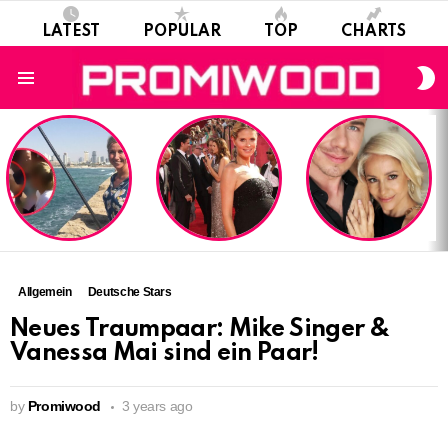
LATEST
POPULAR
TOP
CHARTS
S
S
Menu
LATEST
STORIES
Allgemein
Deutsche Stars
Neues Traumpaar: Mike Singer &
Vanessa Mai sind ein Paar!
by
Promiwood
3 years ago