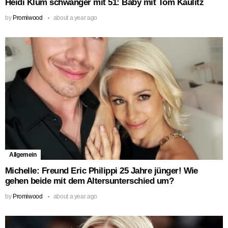
Heidi Klum schwanger mit 51: Baby mit Tom Kaulitz
by
Promiwood
about a year ago
Allgemein
Michelle: Freund Eric Philippi 25 Jahre jünger! Wie
gehen beide mit dem Altersunterschied um?
by
Promiwood
about a year ago