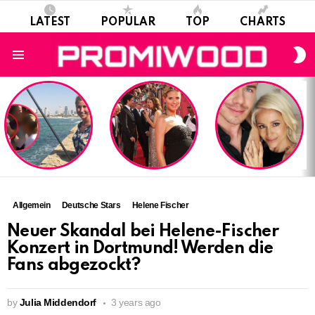
LATEST
POPULAR
TOP
CHARTS
S
S
Menu
LATEST
STORIES
Allgemein
Deutsche Stars
Helene Fischer
Neuer Skandal bei Helene-Fischer
Konzert in Dortmund! Werden die
Fans abgezockt?
by
Julia Middendorf
3 years ago