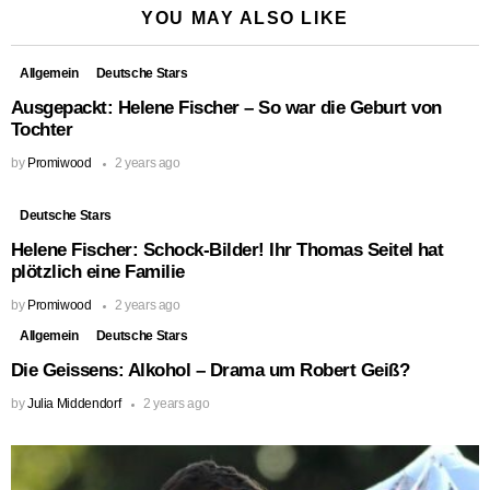
YOU MAY ALSO LIKE
Allgemein
Deutsche Stars
Ausgepackt: Helene Fischer – So war die Geburt von
Tochter
by
Promiwood
2 years ago
Deutsche Stars
Helene Fischer: Schock-Bilder! Ihr Thomas Seitel hat
plötzlich eine Familie
by
Promiwood
2 years ago
Allgemein
Deutsche Stars
Die Geissens: Alkohol – Drama um Robert Geiß?
by
Julia Middendorf
2 years ago