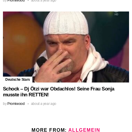
by
Promiwood
about a year ago
Deutsche Stars
Schock – Dj Ötzi war Obdachlos! Seine Frau Sonja
musste ihn RETTEN!
by
Promiwood
about a year ago
MORE FROM:
ALLGEMEIN