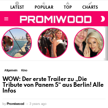
LATEST
POPULAR
TOP
CHARTS
S
S
Menu
LATEST
STORIES
Allgemein
Kino
WOW: Der erste Trailer zu „Die
Tribute von Panem 5“ aus Berlin! Alle
Infos
by
Promiwood
3 years ago