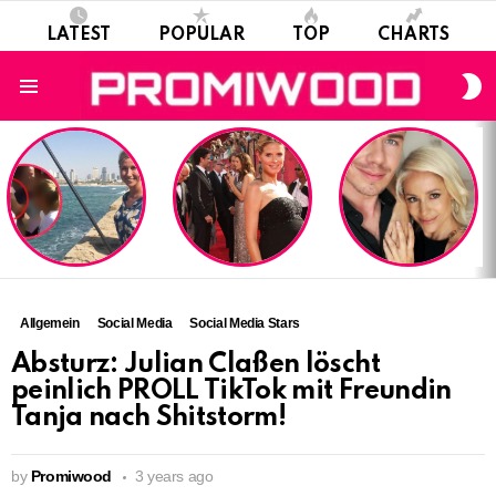
LATEST
POPULAR
TOP
CHARTS
S
S
Menu
LATEST
STORIES
Allgemein
Social Media
Social Media Stars
Absturz: Julian Claßen löscht
peinlich PROLL TikTok mit Freundin
Tanja nach Shitstorm!
by
Promiwood
3 years ago