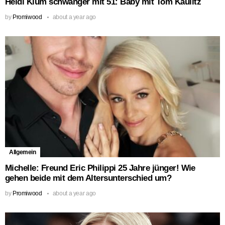
Heidi Klum schwanger mit 51: Baby mit Tom Kaulitz
by
Promiwood
about a year ago
Allgemein
Michelle: Freund Eric Philippi 25 Jahre jünger! Wie
gehen beide mit dem Altersunterschied um?
by
Promiwood
about a year ago