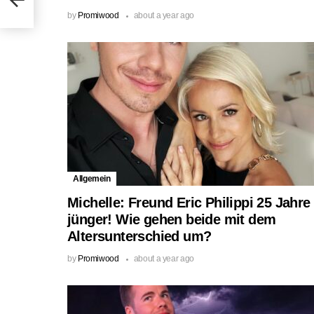
by
Promiwood
about a year ago
Allgemein
Michelle: Freund Eric Philippi 25 Jahre
jünger! Wie gehen beide mit dem
Altersunterschied um?
by
Promiwood
about a year ago