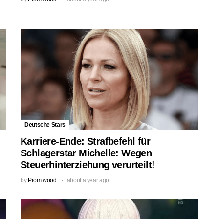
Deutsche Stars
Karriere-Ende: Strafbefehl für
Schlagerstar Michelle: Wegen
Steuerhinterziehung verurteilt!
by
Promiwood
about a year ago