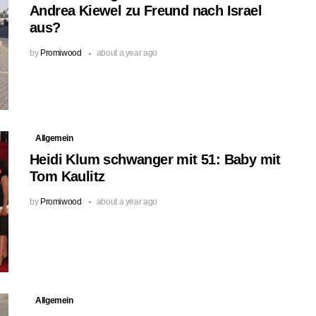
Andrea Kiewel zu Freund nach Israel
aus?
by
Promiwood
about a year ago
Allgemein
Heidi Klum schwanger mit 51: Baby mit
Tom Kaulitz
by
Promiwood
about a year ago
Allgemein