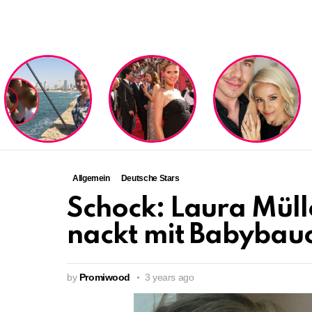
LATEST
STORIES
Allgemein
Deutsche Stars
Schock: Laura Mülle
nackt mit Babybauc
by
Promiwood
3 years ago