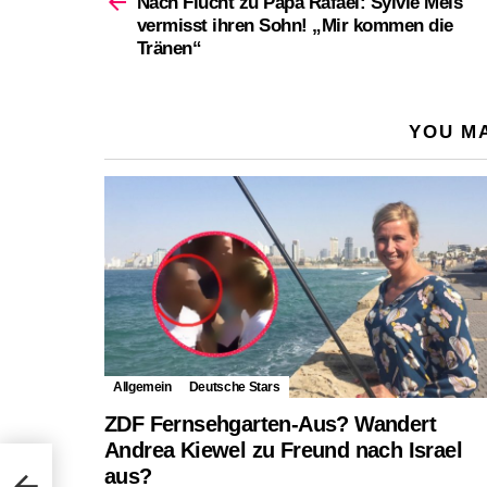
Nach Flucht zu Papa Rafael: Sylvie Meis
vermisst ihren Sohn! „Mir kommen die
Tränen“
YOU MA
Allgemein
Deutsche Stars
ZDF Fernsehgarten-Aus? Wandert
Andrea Kiewel zu Freund nach Israel
s
aus?