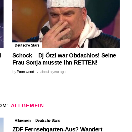
Deutsche Stars
i
Schock – Dj Ötzi war Obdachlos! Seine
Frau Sonja musste ihn RETTEN!
by
Promiwood
about a year ago
OM:
ALLGEMEIN
Allgemein
Deutsche Stars
ZDF Fernsehgarten-Aus? Wandert