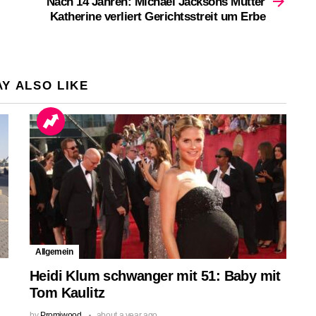
Nach 14 Jahren: Michael Jacksons Mutter
Katherine verliert Gerichtsstreit um Erbe
Y ALSO LIKE
Allgemein
Heidi Klum schwanger mit 51: Baby mit
Tom Kaulitz
by
Promiwood
about a year ago