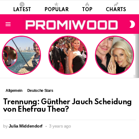
LATEST
POPULAR
TOP
CHARTS
S
S
Menu
LATEST
STORIES
Allgemein
Deutsche Stars
Trennung: Günther Jauch Scheidung
von Ehefrau Thea?
by
Julia Middendorf
3 years ago