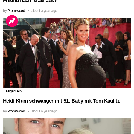
Freund nach Israel aus?
by
Promiwood
about a year ago
Allgemein
Heidi Klum schwanger mit 51: Baby mit Tom Kaulitz
by
Promiwood
about a year ago