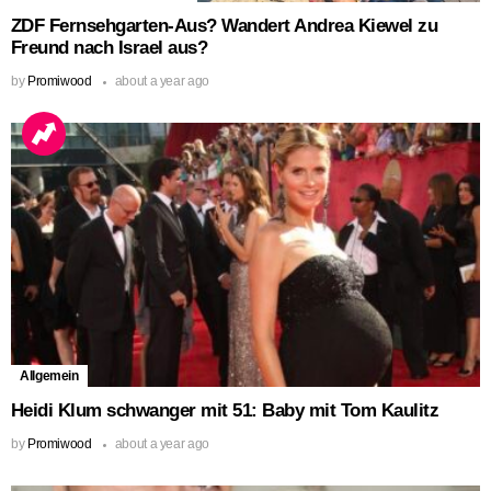
ZDF Fernsehgarten-Aus? Wandert Andrea Kiewel zu
Freund nach Israel aus?
by
Promiwood
about a year ago
Allgemein
Heidi Klum schwanger mit 51: Baby mit Tom Kaulitz
by
Promiwood
about a year ago