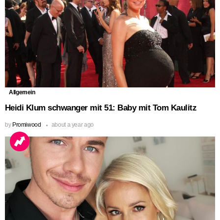
Allgemein
Heidi Klum schwanger mit 51: Baby mit Tom Kaulitz
by
Promiwood
about a year ago