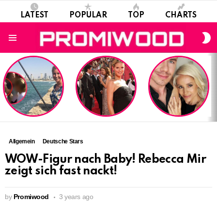
LATEST
POPULAR
TOP
CHARTS
S
S
Menu
LATEST
STORIES
Allgemein
Deutsche Stars
WOW-Figur nach Baby! Rebecca Mir
zeigt sich fast nackt!
by
Promiwood
3 years ago