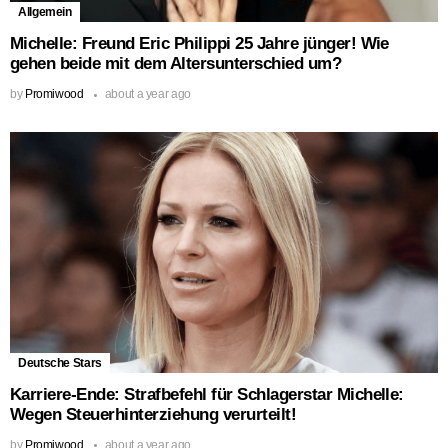
Allgemein
Michelle: Freund Eric Philippi 25 Jahre jünger! Wie
gehen beide mit dem Altersunterschied um?
by
Promiwood
about a year ago
Deutsche Stars
Karriere-Ende: Strafbefehl für Schlagerstar Michelle:
Wegen Steuerhinterziehung verurteilt!
by
Promiwood
about a year ago