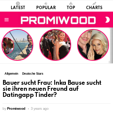
LATEST
POPULAR
TOP
CHARTS
S
S
Menu
LATEST
STORIES
Allgemein
Deutsche Stars
Bauer sucht Frau: Inka Bause sucht
sie ihren neuen Freund auf
Datingapp Tinder?
by
Promiwood
3 years ago