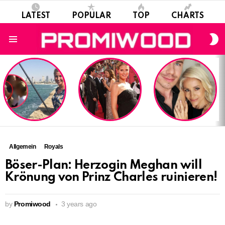
LATEST
POPULAR
TOP
CHARTS
S
S
Menu
LATEST
STORIES
Allgemein
Royals
Böser-Plan: Herzogin Meghan will
Krönung von Prinz Charles ruinieren!
by
Promiwood
3 years ago