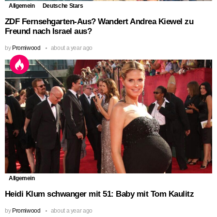
Allgemein
Deutsche Stars
ZDF Fernsehgarten-Aus? Wandert Andrea Kiewel zu
Freund nach Israel aus?
by
Promiwood
about a year ago
Allgemein
Heidi Klum schwanger mit 51: Baby mit Tom Kaulitz
by
Promiwood
about a year ago