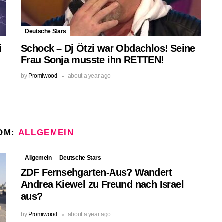
Deutsche Stars
i
Schock – Dj Ötzi war Obdachlos! Seine
Frau Sonja musste ihn RETTEN!
by
Promiwood
about a year ago
OM:
ALLGEMEIN
Allgemein
Deutsche Stars
ZDF Fernsehgarten-Aus? Wandert
Andrea Kiewel zu Freund nach Israel
aus?
by
Promiwood
about a year ago