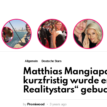
LATEST
STORIES
Allgemein
Deutsche Stars
Matthias Mangiapa
kurzfristig wurde e
Realitystars“ gebuc
by
Promiwood
3 years ago