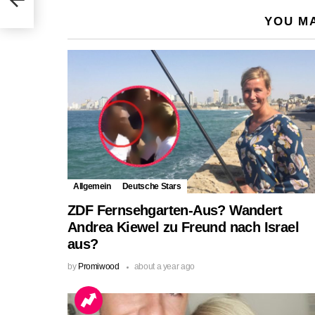
YOU MA
Allgemein
Deutsche Stars
ZDF Fernsehgarten-Aus? Wandert
Andrea Kiewel zu Freund nach Israel
aus?
by
Promiwood
about a year ago