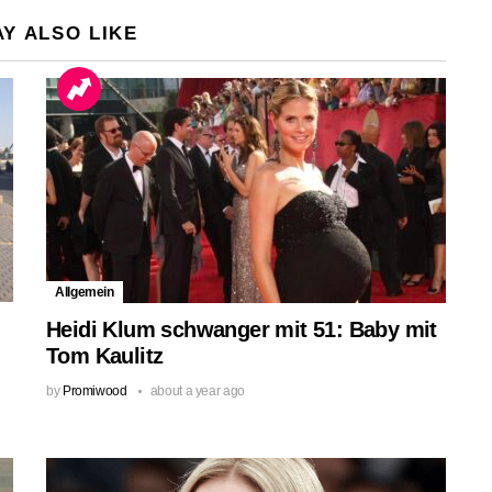
Y ALSO LIKE
Allgemein
Heidi Klum schwanger mit 51: Baby mit
Tom Kaulitz
by
Promiwood
about a year ago