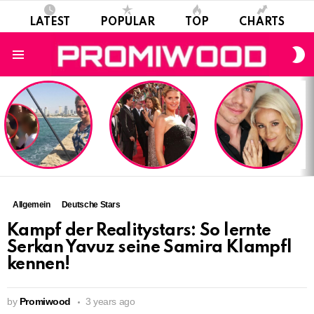
LATEST
POPULAR
TOP
CHARTS
S
S
Menu
LATEST
STORIES
Allgemein
Deutsche Stars
Kampf der Realitystars: So lernte
Serkan Yavuz seine Samira Klampfl
kennen!
by
Promiwood
3 years ago