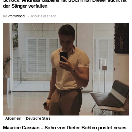
Schock: Andreas Gabalier ist SÜCHTIG! Dieser sucht ist
der Sänger verfallen
by
Promiwood
about a year ago
Allgemein
Deutsche Stars
Maurice Cassian – Sohn von Dieter Bohlen postet neues