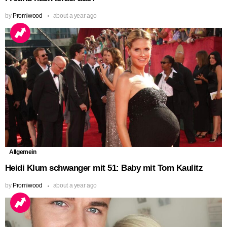
by
Promiwood
about a year ago
Allgemein
Heidi Klum schwanger mit 51: Baby mit Tom Kaulitz
by
Promiwood
about a year ago