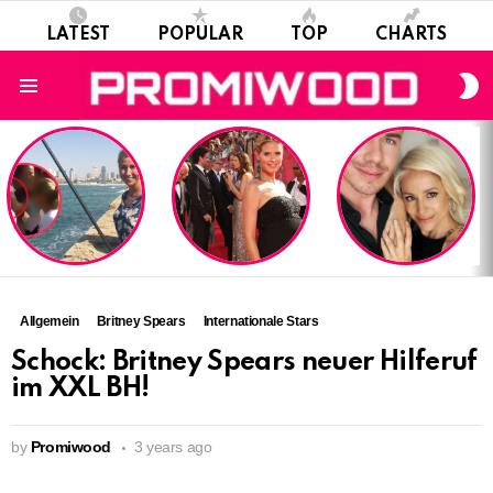
LATEST
POPULAR
TOP
CHARTS
S
S
Menu
LATEST
STORIES
Allgemein
Britney Spears
Internationale Stars
Schock: Britney Spears neuer Hilferuf
im XXL BH!
by
Promiwood
3 years ago