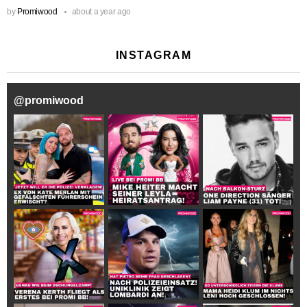
by
Promiwood
about a year ago
INSTAGRAM
@
promiwood