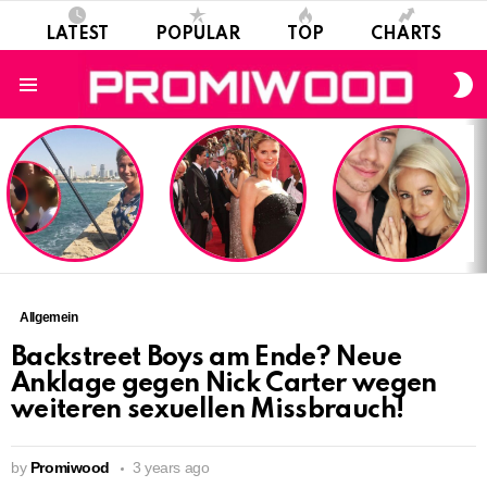
LATEST
POPULAR
TOP
CHARTS
S
S
Menu
LATEST
STORIES
Allgemein
Backstreet Boys am Ende? Neue
Anklage gegen Nick Carter wegen
weiteren sexuellen Missbrauch!
by
Promiwood
3 years ago