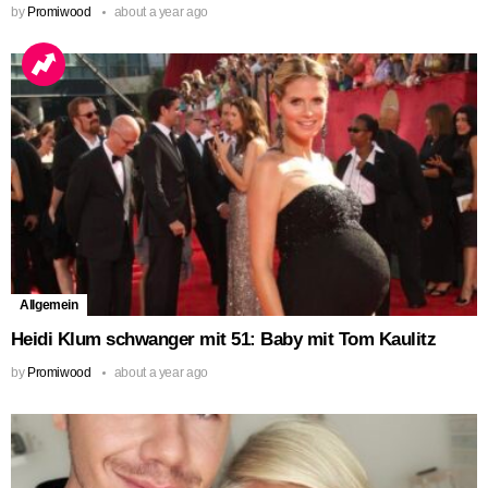
by
Promiwood
about a year ago
Allgemein
Heidi Klum schwanger mit 51: Baby mit Tom Kaulitz
by
Promiwood
about a year ago