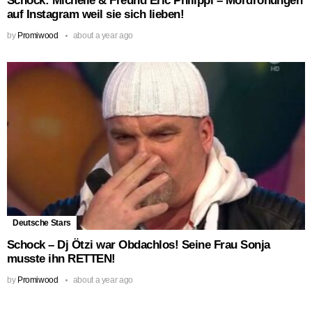
Schock: Michelle & Freund Eric Philippi – Mordrohungen
auf Instagram weil sie sich lieben!
by
Promiwood
about a year ago
Deutsche Stars
Schock – Dj Ötzi war Obdachlos! Seine Frau Sonja
musste ihn RETTEN!
by
Promiwood
about a year ago