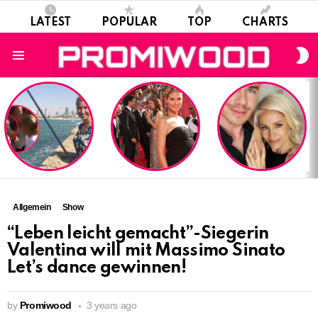
LATEST
POPULAR
TOP
CHARTS
S
S
Menu
LATEST
STORIES
Allgemein
Show
“Leben leicht gemacht”-Siegerin
Valentina will mit Massimo Sinato
Let’s dance gewinnen!
by
Promiwood
3 years ago