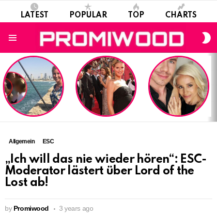
LATEST
POPULAR
TOP
CHARTS
S
S
Menu
LATEST
STORIES
Allgemein
ESC
„Ich will das nie wieder hören“: ESC-
Moderator lästert über Lord of the
Lost ab!
by
Promiwood
3 years ago