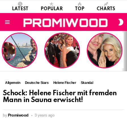
LATEST
POPULAR
TOP
CHARTS
S
S
Menu
LATEST
STORIES
Allgemein
Deutsche Stars
Helene Fischer
Skandal
Schock: Helene Fischer mit fremden
Mann in Sauna erwischt!
by
Promiwood
3 years ago