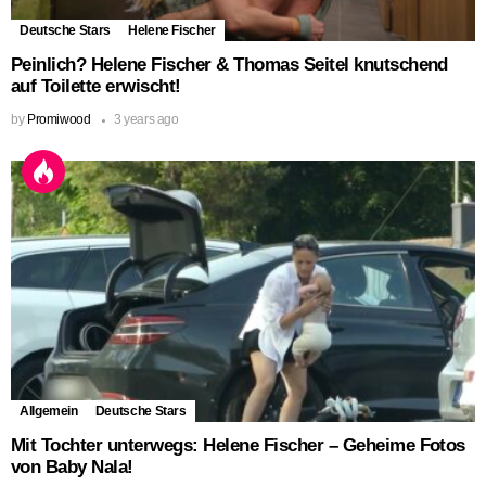
Deutsche Stars
Helene Fischer
Peinlich? Helene Fischer & Thomas Seitel knutschend
auf Toilette erwischt!
by
Promiwood
3 years ago
Allgemein
Deutsche Stars
Mit Tochter unterwegs: Helene Fischer – Geheime Fotos
von Baby Nala!