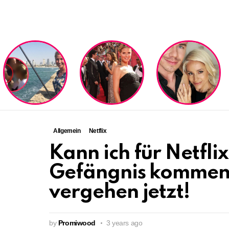
LATEST
STORIES
Allgemein
Netflix
Kann ich für Netfli
Gefängnis kommen?
vergehen jetzt!
by
Promiwood
3 years ago