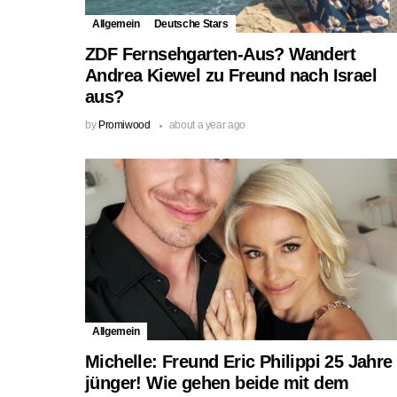
Allgemein
Deutsche Stars
ZDF Fernsehgarten-Aus? Wandert
Andrea Kiewel zu Freund nach Israel
aus?
by
Promiwood
about a year ago
Allgemein
Michelle: Freund Eric Philippi 25 Jahre
jünger! Wie gehen beide mit dem