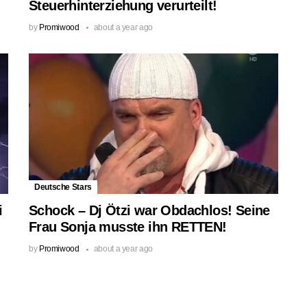
Steuerhinterziehung verurteilt!
by
Promiwood
about a year ago
Deutsche Stars
i
Schock – Dj Ötzi war Obdachlos! Seine
Frau Sonja musste ihn RETTEN!
by
Promiwood
about a year ago