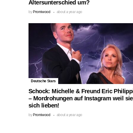
Altersunterschied um?
by
Promiwood
about a year ago
Deutsche Stars
Schock: Michelle & Freund Eric Philipp
– Mordrohungen auf Instagram weil sie
sich lieben!
by
Promiwood
about a year ago