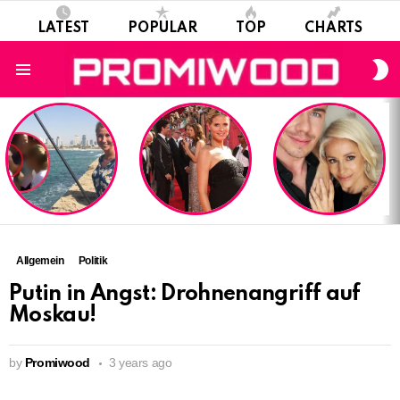
LATEST
POPULAR
TOP
CHARTS
S
S
Menu
LATEST
STORIES
Allgemein
Politik
Putin in Angst: Drohnenangriff auf
Moskau!
by
Promiwood
3 years ago