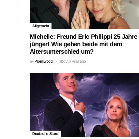
Allgemein
Michelle: Freund Eric Philippi 25 Jahre
jünger! Wie gehen beide mit dem
Altersunterschied um?
by
Promiwood
about a year ago
Deutsche Stars