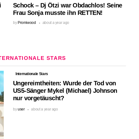
i
Schock – Dj Ötzi war Obdachlos! Seine
Frau Sonja musste ihn RETTEN!
by
Promiwood
about a year ago
TERNATIONALE STARS
Internationale Stars
Ungereimtheiten: Wurde der Tod von
US5-Sänger Mykel (Michael) Johnson
nur vorgetäuscht?
by
user
about a year ago