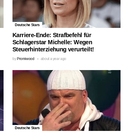
Deutsche Stars
Karriere-Ende: Strafbefehl für
Schlagerstar Michelle: Wegen
Steuerhinterziehung verurteilt!
by
Promiwood
about a year ago
Deutsche Stars