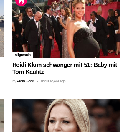
Allgemein
Heidi Klum schwanger mit 51: Baby mit
Tom Kaulitz
by
Promiwood
about a year ago