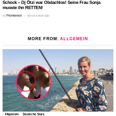
Schock – Dj Ötzi war Obdachlos! Seine Frau Sonja
musste ihn RETTEN!
by
Promiwood
about a year ago
MORE FROM:
ALLGEMEIN
Allgemein
Deutsche Stars