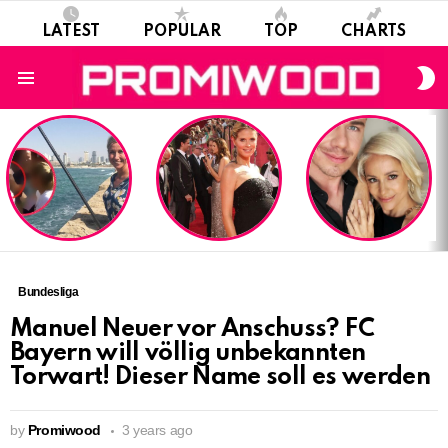
LATEST
POPULAR
TOP
CHARTS
S
S
Menu
LATEST
STORIES
Bundesliga
Manuel Neuer vor Anschuss? FC
Bayern will völlig unbekannten
Torwart! Dieser Name soll es werden
by
Promiwood
3 years ago