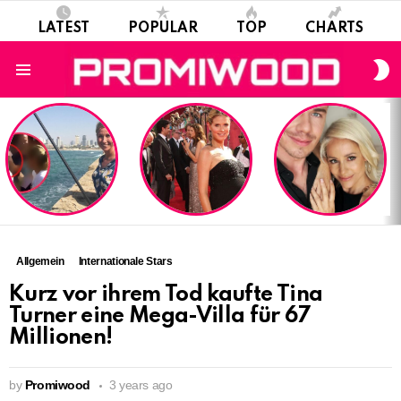
LATEST
POPULAR
TOP
CHARTS
S
S
Menu
LATEST
STORIES
Allgemein
Internationale Stars
Kurz vor ihrem Tod kaufte Tina
Turner eine Mega-Villa für 67
Millionen!
by
Promiwood
3 years ago