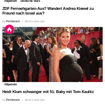
Allgemein
Deutsche Stars
ZDF Fernsehgarten-Aus? Wandert Andrea Kiewel zu
Freund nach Israel aus?
by
Promiwood
about a year ago
Allgemein
Heidi Klum schwanger mit 51: Baby mit Tom Kaulitz
by
Promiwood
about a year ago