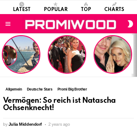
LATEST
POPULAR
TOP
CHARTS
S
S
Menu
LATEST
STORIES
Allgemein
Deutsche Stars
Promi Big Brother
Vermögen: So reich ist Natascha
Ochsenknecht!
by
Julia Middendorf
2 years ago