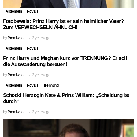
Allgemein
Royals
Fotobeweis: Prinz Harry ist er sein heimlicher Vater?
Zum VERWECHSELN ÄHNLICH!
by
Promiwood
2 years ago
Allgemein
Royals
Prinz Harry und Meghan kurz vor TRENNUNG? Er soll
die Auswanderung bereuen!
by
Promiwood
2 years ago
Allgemein
Royals
Trennung
Schock! Herzogin Kate & Prinz William: „Scheidung ist
durch“
by
Promiwood
2 years ago