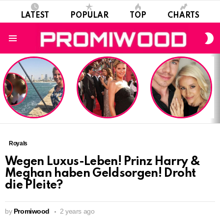
LATEST
POPULAR
TOP
CHARTS
S
S
Menu
LATEST
STORIES
Royals
Wegen Luxus-Leben! Prinz Harry &
Meghan haben Geldsorgen! Droht
die Pleite?
by
Promiwood
2 years ago