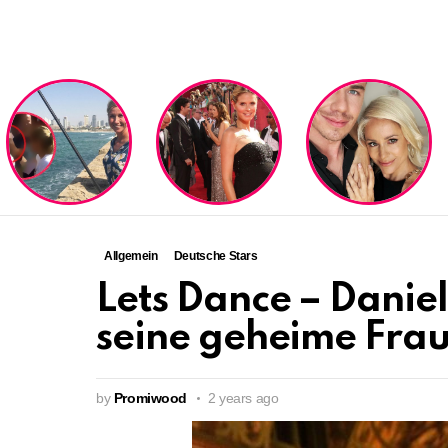
LATEST
STORIES
Allgemein
Deutsche Stars
Lets Dance – Daniel
seine geheime Fra
by
Promiwood
2 years ago