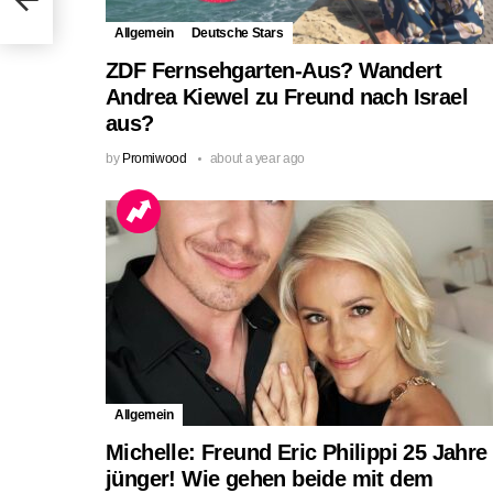
Allgemein
Deutsche Stars
ZDF Fernsehgarten-Aus? Wandert
Andrea Kiewel zu Freund nach Israel
aus?
by
Promiwood
about a year ago
Allgemein
Michelle: Freund Eric Philippi 25 Jahre
jünger! Wie gehen beide mit dem