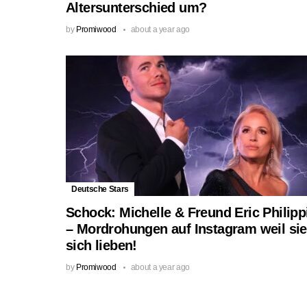
Altersunterschied um?
by
Promiwood
about a year ago
Deutsche Stars
Schock: Michelle & Freund Eric Philipp
– Mordrohungen auf Instagram weil sie
sich lieben!
by
Promiwood
about a year ago