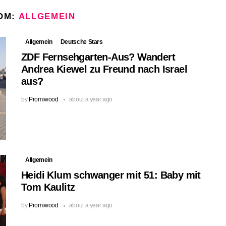
OM:
ALLGEMEIN
Allgemein
Deutsche Stars
ZDF Fernsehgarten-Aus? Wandert
Andrea Kiewel zu Freund nach Israel
aus?
by
Promiwood
about a year ago
Allgemein
Heidi Klum schwanger mit 51: Baby mit
Tom Kaulitz
by
Promiwood
about a year ago