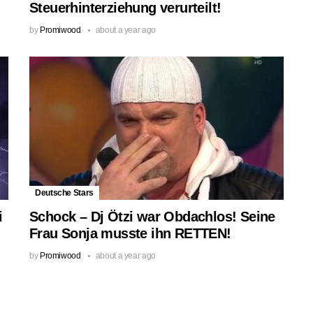
Steuerhinterziehung verurteilt!
by
Promiwood
about a year ago
Deutsche Stars
i
Schock – Dj Ötzi war Obdachlos! Seine
Frau Sonja musste ihn RETTEN!
by
Promiwood
about a year ago