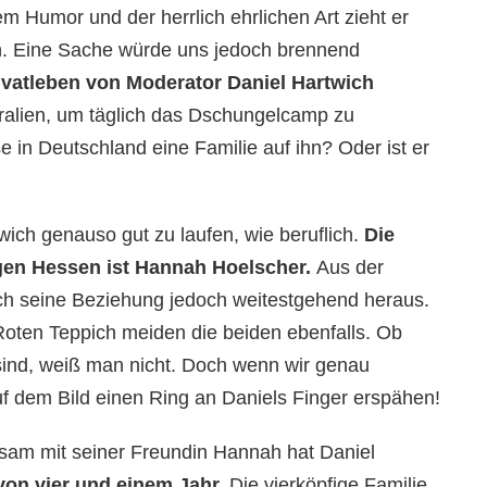
em Humor und der herrlich ehrlichen Art zieht er
n. Eine Sache würde uns jedoch brennend
ivatleben von Moderator Daniel Hartwich
tralien, um täglich das Dschungelcamp zu
 in Deutschland eine Familie auf ihn? Oder ist er
twich genauso gut zu laufen, wie beruflich.
Die
igen Hessen ist Hannah Hoelscher.
Aus der
wich seine Beziehung jedoch weitestgehend heraus.
oten Teppich meiden die beiden ebenfalls. Ob
sind, weiß man nicht. Doch wenn wir genau
f dem Bild einen Ring an Daniels Finger erspähen!
sam mit seiner Freundin Hannah hat Daniel
von vier und einem Jahr.
Die vierköpfige Familie