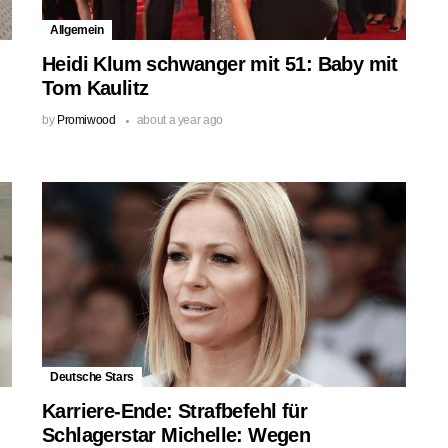
Allgemein
Heidi Klum schwanger mit 51: Baby mit
Tom Kaulitz
by
Promiwood
about a year ago
Deutsche Stars
Karriere-Ende: Strafbefehl für
Schlagerstar Michelle: Wegen