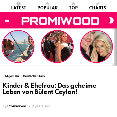
LATEST
POPULAR
TOP
CHARTS
S
S
Menu
LATEST
STORIES
Allgemein
Deutsche Stars
Kinder & Ehefrau: Das geheime
Leben von Bülent Ceylan!
by
Promiwood
2 years ago