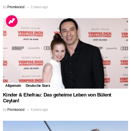
by
Promiwood
2 years ago
Allgemein
Deutsche Stars
Kinder & Ehefrau: Das geheime Leben von Bülent
Ceylan!
by
Promiwood
4 years ago