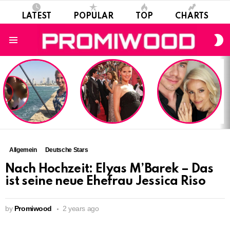
LATEST
POPULAR
TOP
CHARTS
S
S
Menu
LATEST
STORIES
Allgemein
Deutsche Stars
Nach Hochzeit: Elyas M’Barek – Das
ist seine neue Ehefrau Jessica Riso
by
Promiwood
2 years ago