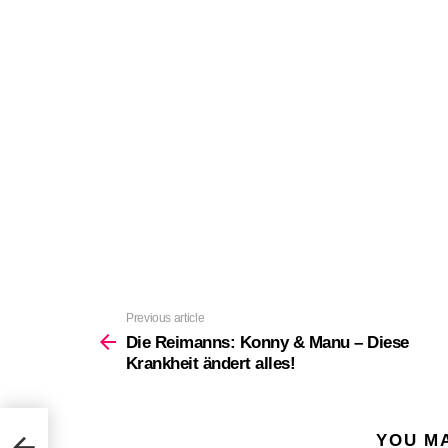
Previous article
See
more
Die Reimanns: Konny & Manu – Diese
Krankheit ändert alles!
YOU MA