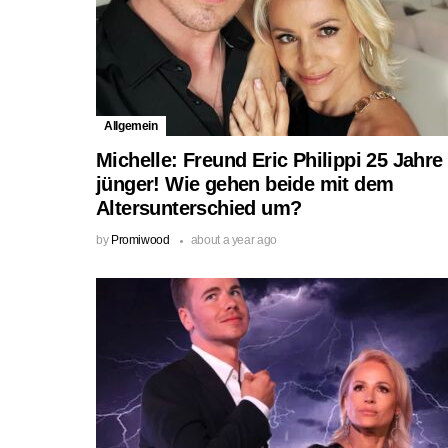
Allgemein
Michelle: Freund Eric Philippi 25 Jahre
jünger! Wie gehen beide mit dem
Altersunterschied um?
by
Promiwood
about a year ago