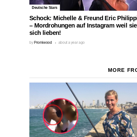
Deutsche Stars
Schock: Michelle & Freund Eric Philipp
– Mordrohungen auf Instagram weil sie
sich lieben!
by
Promiwood
about a year ago
MORE FR