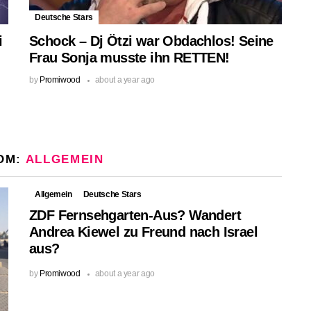
Deutsche Stars
i
Schock – Dj Ötzi war Obdachlos! Seine
Frau Sonja musste ihn RETTEN!
by
Promiwood
about a year ago
OM:
ALLGEMEIN
Allgemein
Deutsche Stars
ZDF Fernsehgarten-Aus? Wandert
Andrea Kiewel zu Freund nach Israel
aus?
by
Promiwood
about a year ago