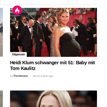
Allgemein
Heidi Klum schwanger mit 51: Baby mit
Tom Kaulitz
by
Promiwood
about a year ago