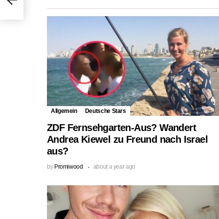
Allgemein
Deutsche Stars
ZDF Fernsehgarten-Aus? Wandert
Andrea Kiewel zu Freund nach Israel
aus?
by
Promiwood
about a year ago