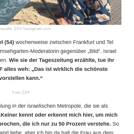
erquelle: ZDF/Instagram.com
l (54)
wochenweise zwischen Frankfurt und Tel
ernsehgarten-Moderatorin gegenüber „Bild“. Israel
den.
Wie sie der Tageszeitung erzählte, tue ihr
alles weh: „Das ist wirklich die schönste
vorstellen kann.“
Foto:ZDF
ung in der israelischen Metropole, die sie als
Keiner kennt oder erkennt mich hier, um mich
rochen, die ich nur zu 50 Prozent verstehe.
So
and liebe, aber ich bin da halt die Frau aus dem