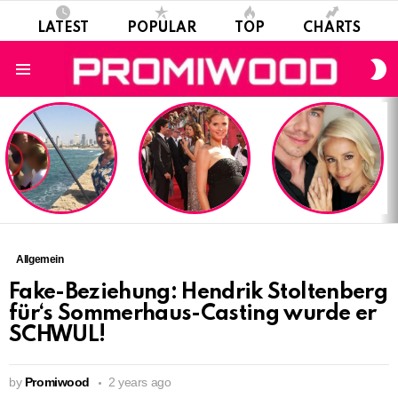
LATEST
POPULAR
TOP
CHARTS
S
S
Menu
LATEST
STORIES
Allgemein
Fake-Beziehung: Hendrik Stoltenberg
für‘s Sommerhaus-Casting wurde er
SCHWUL!
by
Promiwood
2 years ago