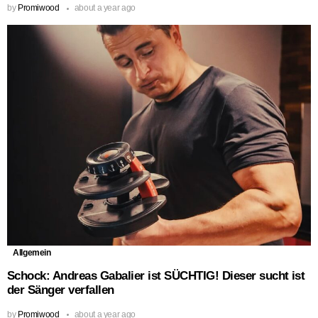
by
Promiwood
about a year ago
Allgemein
Schock: Andreas Gabalier ist SÜCHTIG! Dieser sucht ist
der Sänger verfallen
by
Promiwood
about a year ago