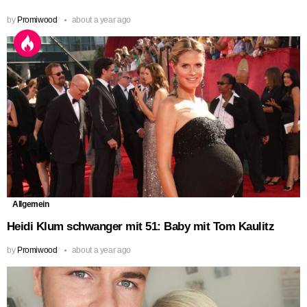
by
Promiwood
about a year ago
Allgemein
Heidi Klum schwanger mit 51: Baby mit Tom Kaulitz
by
Promiwood
about a year ago