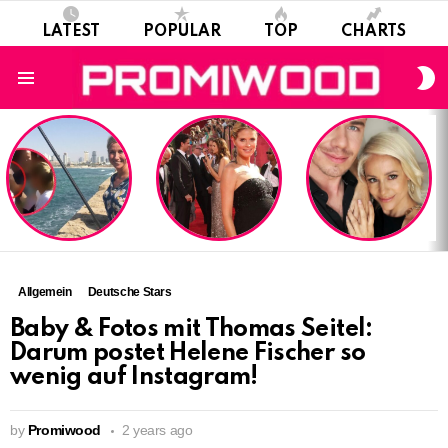
LATEST
POPULAR
TOP
CHARTS
S
S
Menu
LATEST
STORIES
Allgemein
Deutsche Stars
Baby & Fotos mit Thomas Seitel:
Darum postet Helene Fischer so
wenig auf Instagram!
by
Promiwood
2 years ago