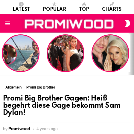
LATEST
POPULAR
TOP
CHARTS
S
S
Menu
LATEST
STORIES
Allgemein
Promi Big Brother
Promi Big Brother Gagen: Heiß
begehrt diese Gage bekommt Sam
Dylan!
by
Promiwood
4 years ago