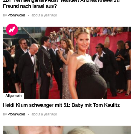
ZDF Fernsehgarten-Aus? Wandert Andrea Kiewel zu
Freund nach Israel aus?
by
Promiwood
about a year ago
Allgemein
Heidi Klum schwanger mit 51: Baby mit Tom Kaulitz
by
Promiwood
about a year ago