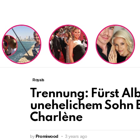
LATEST
STORIES
Royals
Trennung: Fürst Alb
unehelichem Sohn B
Charlène
by
Promiwood
3 years ago