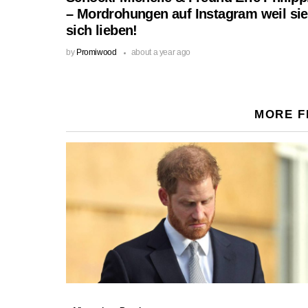
– Mordrohungen auf Instagram weil sie
sich lieben!
by
Promiwood
about a year ago
MORE 