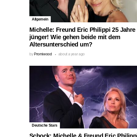
Allgemein
Michelle: Freund Eric Philippi 25 Jahre
jünger! Wie gehen beide mit dem
Altersunterschied um?
by
Promiwood
about a year ago
Deutsche Stars
Schock: Michelle & Freund Eric Philipp