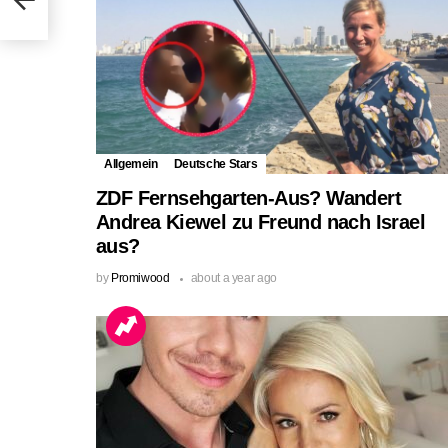
Allgemein
Deutsche Stars
ZDF Fernsehgarten-Aus? Wandert
Andrea Kiewel zu Freund nach Israel
aus?
by
Promiwood
about a year ago