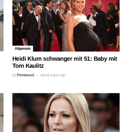
Allgemein
Heidi Klum schwanger mit 51: Baby mit
Tom Kaulitz
by
Promiwood
about a year ago