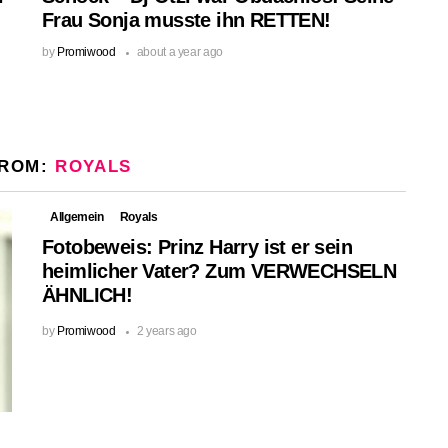
Frau Sonja musste ihn RETTEN!
by
Promiwood
about a year ago
FROM:
ROYALS
Allgemein
Royals
Fotobeweis: Prinz Harry ist er sein
heimlicher Vater? Zum VERWECHSELN
ÄHNLICH!
by
Promiwood
2 years ago