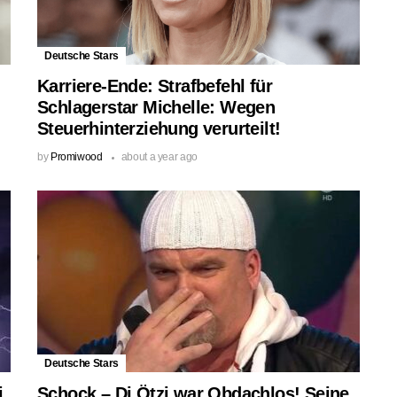
Deutsche Stars
Karriere-Ende: Strafbefehl für
Schlagerstar Michelle: Wegen
Steuerhinterziehung verurteilt!
by
Promiwood
about a year ago
Deutsche Stars
i
Schock – Dj Ötzi war Obdachlos! Seine